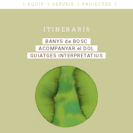
|
EQUIP
|
SERVEIS
|
PROJECTES
|
I T I N E R A R I S
BANYS de BOSC
ACOMPANYAR el DOL
GUIATGES INTERPRETATIUS