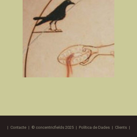
|
Contacte
|
© concentricfields 2025
|
Política de Dades
|
Clients
|